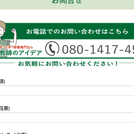
お問合せ
須)
任意)