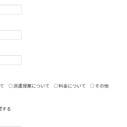
て
派遣授業について
料金について
その他
望する