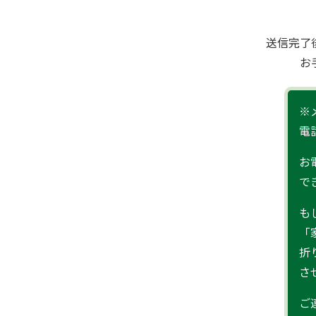
送信完了
お
※
電
お
で
も
「
折
さ
ご