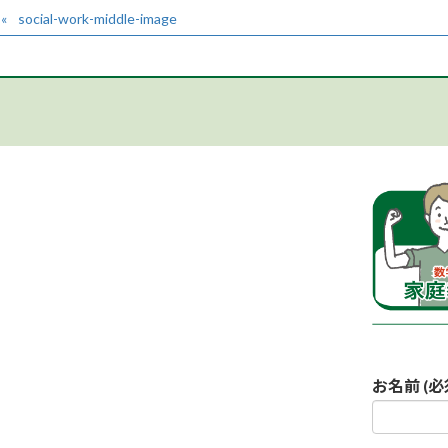
social-work-middle-image
お名前 (必