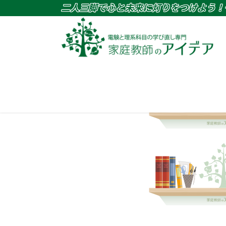
020年9月28日
二人三脚で心と未来に灯りをつけよう！
social-work-middle-image