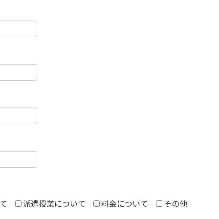
て
派遣授業について
料金について
その他