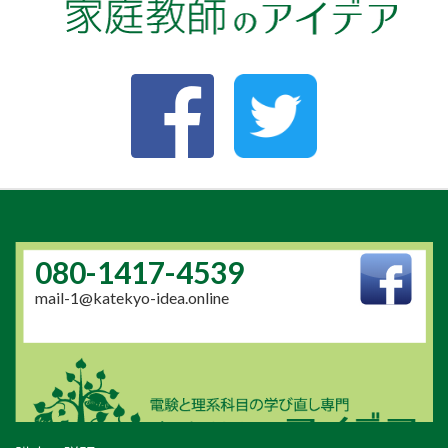
080-1417-4539
mail-1@katekyo-idea.online